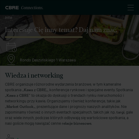
Inne
Interesuje Cię inny temat? Daj nam znać.
Rondo Daszyńskiego 1 Warszawa
Wiedza i networking
CBRE organizuje różnorodne wydarzenia branżowe, w tym kameralne
spotkania „
Kawa z CBRE
„, konferencje rynkowe i specjalne eventy. Spotkania
„
Kawa z CBRE
” to okazja do dyskusji o trendach rynku nieruchomości i
networkingu przy kawie. Organizujemy również konferencje, takie jak
„
Market Outlook
„, prezentujące dane i prognozy naszych analityków. Nie
zapominamy również o innych eventach specjalnych, takich jak np.
targi
, gale
oraz wiele innych, podczas których odbywają się wartościowe spotkania, a
nasi goście mogą nawiązać cenne
relacje biznesowe
.