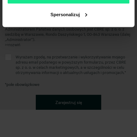
Spersonalizuj
Administratorem Państwa danych osobowych jest CBRE sp. z o. o. z
siedzibą w Warszawie, Rondo Daszyńskiego 1, 00-843 Warszawa (dalej
„Administrator”).
Wyrażam zgodę, na przetwarzanie i wykorzystywanie mojego
adresu email podanego w powyższym formularzu, przez CBRE
sp. z o. o. w celach marketingowych, a w szczególności w celu
otrzymywania informacji o aktualnych usługach i promocjach.*
*pole obowiązkowe