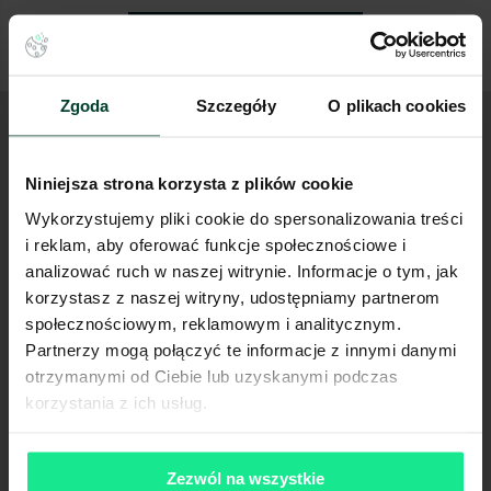
Lista wydarzeń
Weź udział w wybranym wydarzeniu
Zgoda
Szczegóły
O plikach cookies
Spotkania, które łączą. Czekamy na Twoją obecność.
Niniejsza strona korzysta z plików cookie
Wykorzystujemy pliki cookie do spersonalizowania treści
Imię i nazwisko*
i reklam, aby oferować funkcje społecznościowe i
analizować ruch w naszej witrynie. Informacje o tym, jak
korzystasz z naszej witryny, udostępniamy partnerom
Adres e-mail*
społecznościowym, reklamowym i analitycznym.
Partnerzy mogą połączyć te informacje z innymi danymi
otrzymanymi od Ciebie lub uzyskanymi podczas
Firma*
korzystania z ich usług.
Zezwól na wszystkie
Wybierz spotkanie*