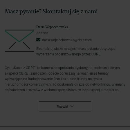
Masz pytanie? Skontaktuj się z nami
Daria Wojciechowska
Analyst
daria.wojciechowska@cbre.com
Skontaktuj się ze mną jeśli masz pytania dotyczące
wydarzenia organizowanego przez CBRE.
Cykl „Kawa z CBRE” to kameralne spotkania dyskusyjne, podczas których
eksperci CBRE i zaproszeni goście poruszają najważniejsze tematy
wpływające na funkcjonowanie firm i aktualne trendy na rynku
nieruchomości komercyjnych. To doskonała okazja do networkingu, wymiany
doświadczeń i rozmów z wieloma specjalistami w inspirującej atmosferze.
Rozwiń